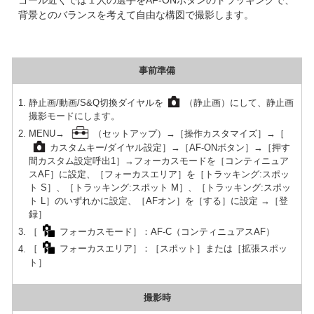
背景とのバランスを考えて自由な構図で撮影します。
事前準備
静止画/動画/S&Q切換ダイヤルを
（静止画）にして、静止画
撮影モードにします。
MENU→
（セットアップ）→［操作カスタマイズ］→［
カスタムキー/ダイヤル設定］→［AF-ONボタン］→［押す
間カスタム設定呼出1］→フォーカスモードを［コンティニュア
スAF］に設定、［フォーカスエリア］を［トラッキング:スポッ
ト S］、［トラッキング:スポット M］、［トラッキング:スポッ
ト L］のいずれかに設定、［AFオン］を［する］に設定 →［登
録］
［
フォーカスモード］：AF-C（コンティニュアスAF）
［
フォーカスエリア］：［スポット］または［拡張スポッ
ト］
撮影時