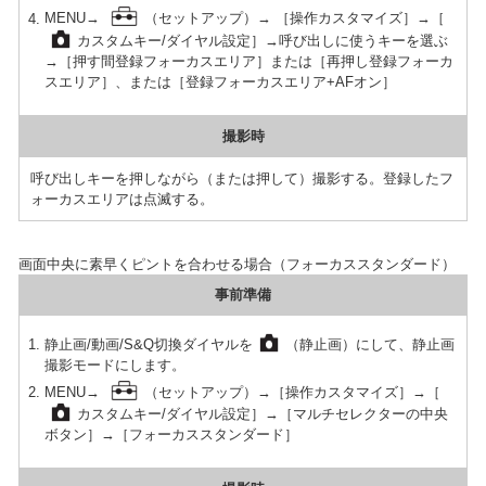
MENU→
（セットアップ）→ ［操作カスタマイズ］→［
カスタムキー/ダイヤル設定］→呼び出しに使うキーを選ぶ
→［押す間登録フォーカスエリア］または［再押し登録フォーカ
スエリア］、または［登録フォーカスエリア+AFオン］
撮影時
呼び出しキーを押しながら（または押して）撮影する。登録したフ
ォーカスエリアは点滅する。
画面中央に素早くピントを合わせる場合（フォーカススタンダード）
事前準備
静止画/動画/S&Q切換ダイヤルを
（静止画）にして、静止画
撮影モードにします。
MENU→
（セットアップ）→［操作カスタマイズ］→［
カスタムキー/ダイヤル設定］→［マルチセレクターの中央
ボタン］→［フォーカススタンダード］