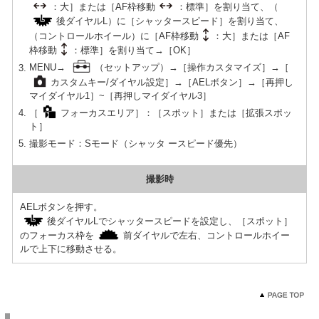
：大］または［AF枠移動
：標準］を割り当て、（
後ダイヤルL）に［シャッタースピード］を割り当て、
（コントロールホイール）に［AF枠移動
：大］または［AF
枠移動
：標準］を割り当て→［OK］
MENU→
（セットアップ）→［操作カスタマイズ］→［
カスタムキー/ダイヤル設定］→［AELボタン］→［再押し
マイダイヤル1］~［再押しマイダイヤル3］
［
フォーカスエリア］：［スポット］または［拡張スポッ
ト］
撮影モード：Sモード（シャッタ ースピード優先）
撮影時
AELボタンを押す。
後ダイヤルLでシャッタースピードを設定し、［スポット］
のフォーカス枠を
前ダイヤルで左右、コントロールホイー
ルで上下に移動させる。