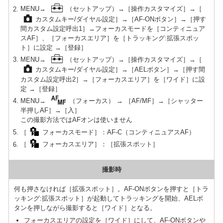
MENU→
（セットアップ）→［操作カスタマイズ］→［
カスタムキー/ダイヤル設定］→［AF-ONボタン］→［押す
間カスタム設定呼出1］→フォーカスモードを［コンティニュア
スAF］、［フォーカスエリア］を［トラッキング:拡張スポッ
ト］に設定 →［登録］
MENU→
（セットアップ）→［操作カスタマイズ］→［
カスタムキー/ダイヤル設定］→［AELボタン］→［押す間
カスタム設定呼出2］→［フォーカスエリア］を［ワイド］に設
定 →［登録］
MENU→
（フォーカス） → ［AF/MF］→［シャッター
半押しAF］→［入］
この撮影方法ではAFオンは使いません
［
フォーカスモード］：AF-C（コンティニュアスAF）
［
フォーカスエリア］：［拡張スポット］
撮影時
何も押さなければ［拡張スポット］。AF-ONボタンを押すと［トラ
ッキング:拡張スポット］が起動してトラッキングを開始、AELボ
タンを押しながら撮影すると［ワイド］となる。
フォーカスエリアの設定を［ワイド］にして、AF-ONボタンや