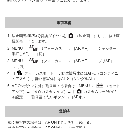
事前準備
静止画/動画/S&Q切換ダイヤルを
（静止画）にして、静止画
撮影モードにします。
MENU→
（フォーカス） → ［AF/MF］→［シャッター
半押しAF］→［切］
MENU→
（フォーカス） → ［AF/MF］→［プリAF］
→［切］
［
フォーカスモード］：動体被写体にはAF-C（コンティニ
ュアスAF）、静止被写体にはAF-S（シングルAF）
AF-ONボタン以外に割り当てる場合は、MENU→
（セット
アップ）→［操作カスタマイズ］→［
カスタムキー/ダイヤ
ル設定］→ 割り当てたいボタン →［AFオン］
撮影時
動く被写体の場合は、AF-ONボタンを押し続ける。
静止被写体の場合は、AF-ONボタンを一度押す。