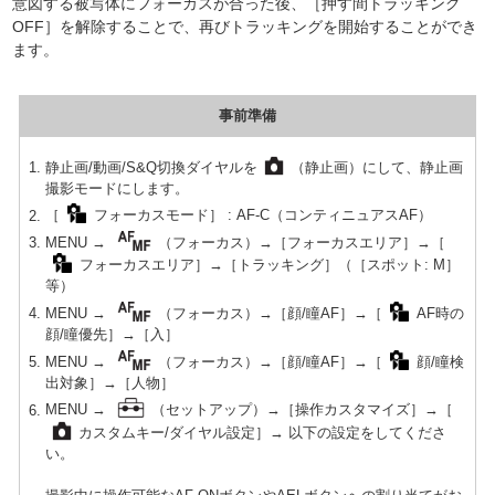
意図する被写体にフォーカスが合った後、［押す間トラッキング
OFF］を解除することで、再びトラッキングを開始することができ
ます。
事前準備
静止画/動画/S&Q切換ダイヤルを
（静止画）にして、静止画
撮影モードにします。
［
フォーカスモード］ : AF-C（コンティニュアスAF）
MENU →
（フォーカス）→［フォーカスエリア］→［
フォーカスエリア］→［トラッキング］（［スポット: M］
等）
MENU →
（フォーカス）→［顔/瞳AF］→［
AF時の
顔/瞳優先］→［入］
MENU →
（フォーカス）→［顔/瞳AF］→［
顔/瞳検
出対象］→［人物］
MENU →
（セットアップ）→［操作カスタマイズ］→［
カスタムキー/ダイヤル設定］→ 以下の設定をしてくださ
い。