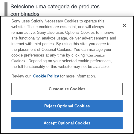
Selecione uma categoria de produtos
combinados
Sony uses Strictly Necessary Cookies to operate this
website. These cookies are essential, and will always
remain active. Sony also uses Optional Cookies to improve
Câmeras
site functionality, analyze usage, deliver advertisements and
interact with third parties. By using this site, you agree to
Acessórios para lentes
the placement of Optional Cookies. You can manage your
cookie preferences at any time by clicking
"Customize
Acessórios
Cookies."
Depending on your selected cookie preferences,
the full functionality of this website may not be available.
Review our
Cookie Policy
for more information.
Dependendo do seu país ou região, alguns
Customize Cookies
produtos apresentados podem não estar
disponíveis.
Reject Optional Cookies
Terms of Use
Contact Us
Cookie Policy
Copyright 2026 Sony Corporation
Accept Optional Cookies