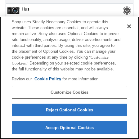
Hus
Sony uses Strictly Necessary Cookies to operate this
Objektivtilbehør
website. These cookies are essential, and will always
remain active. Sony also uses Optional Cookies to improve
Tilbehør
site functionality, analyze usage, deliver advertisements and
interact with third parties. By using this site, you agree to
the placement of Optional Cookies. You can manage your
cookie preferences at any time by clicking
"Customize
Cookies."
Depending on your selected cookie preferences,
Afhængigt af dit land eller område vil nogle af de
the full functionality of this website may not be available.
viste produkter muligvis ikke være tilgængelige.
Review our
Cookie Policy
for more information.
Terms of Use
Contact Us
Cookie Policy
Customize Cookies
Copyright 2026 Sony Corporation
Reject Optional Cookies
Accept Optional Cookies