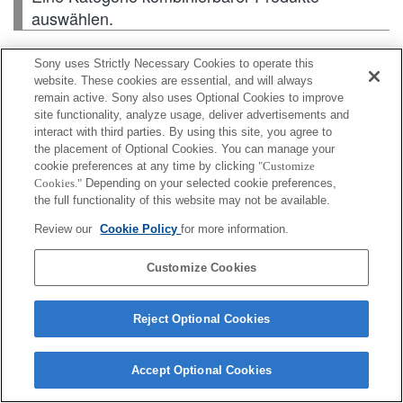
auswählen.
Sony uses Strictly Necessary Cookies to operate this
Gehäuse
website. These cookies are essential, and will always
remain active. Sony also uses Optional Cookies to improve
site functionality, analyze usage, deliver advertisements and
Objektivzubehör
interact with third parties. By using this site, you agree to
the placement of Optional Cookies. You can manage your
Zubehör
cookie preferences at any time by clicking
"Customize
Cookies."
Depending on your selected cookie preferences,
the full functionality of this website may not be available.
Review our
Cookie Policy
for more information.
Je nach Land oder Region sind einige der
dargestellten Produkte ggf. nicht erhältlich.
Customize Cookies
Terms of Use
Contact Us
Cookie Policy
Reject Optional Cookies
Copyright 2026 Sony Corporation
Accept Optional Cookies