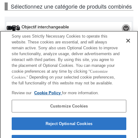
Sélectionnez une catégorie de produits combinés
Objectif interchangeable
Sony uses Strictly Necessary Cookies to operate this
Flash / Lampe
website. These cookies are essential, and will always
remain active. Sony also uses Optional Cookies to improve
site functionality, analyze usage, deliver advertisements and
Carte mémoire
interact with third parties. By using this site, you agree to
the placement of Optional Cookies. You can manage your
Alimentation
cookie preferences at any time by clicking
"Customize
Cookies."
Depending on your selected cookie preferences,
Accessoires
the full functionality of this website may not be available.
Review our
Cookie Policy
for more information.
Customize Cookies
En fonction de votre pays ou de votre région,
certains produits affichés peuvent ne pas être
Reject Optional Cookies
disponibles.