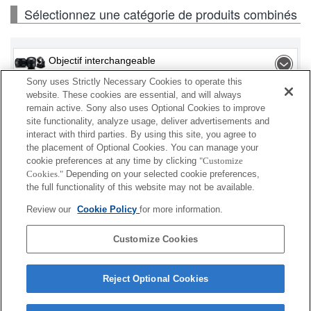
Sélectionnez une catégorie de produits combinés
Objectif interchangeable
Sony uses Strictly Necessary Cookies to operate this
Flash / Lampe
website. These cookies are essential, and will always
remain active. Sony also uses Optional Cookies to improve
site functionality, analyze usage, deliver advertisements and
Carte mémoire
interact with third parties. By using this site, you agree to
the placement of Optional Cookies. You can manage your
Alimentation
cookie preferences at any time by clicking
"Customize
Cookies."
Depending on your selected cookie preferences,
Accessoires
the full functionality of this website may not be available.
Review our
Cookie Policy
for more information.
Customize Cookies
En fonction de votre pays ou de votre région,
certains produits affichés peuvent ne pas être
Reject Optional Cookies
disponibles.