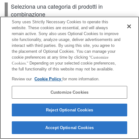
Seleziona una categoria di prodotti in
combinazione
Sony uses Strictly Necessary Cookies to operate this
website. These cookies are essential, and will always
remain active. Sony also uses Optional Cookies to improve
Corpo
site functionality, analyze usage, deliver advertisements and
interact with third parties. By using this site, you agree to
Accessori per obiettivo
the placement of Optional Cookies. You can manage your
cookie preferences at any time by clicking
"Customize
Accessori
Cookies."
Depending on your selected cookie preferences,
the full functionality of this website may not be available.
Review our
Cookie Policy
for more information.
A seconda del paese o dell'area geografica, alcuni
Customize Cookies
prodotti visualizzati potrebbero non essere
disponibili.
Reject Optional Cookies
Terms of Use
Contact Us
Cookie Policy
Copyright 2026 Sony Corporation
Accept Optional Cookies