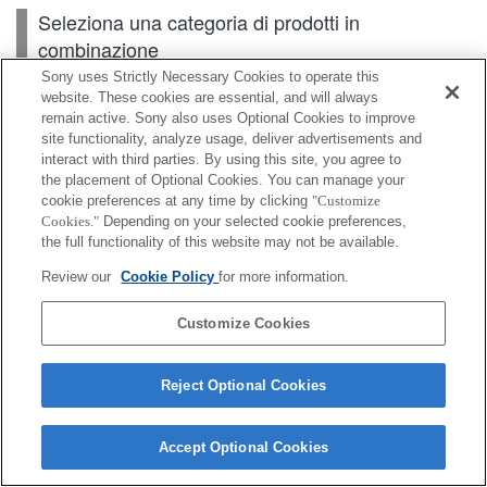
Seleziona una categoria di prodotti in
combinazione
Sony uses Strictly Necessary Cookies to operate this
website. These cookies are essential, and will always
remain active. Sony also uses Optional Cookies to improve
Corpo
site functionality, analyze usage, deliver advertisements and
interact with third parties. By using this site, you agree to
Accessori per obiettivo
the placement of Optional Cookies. You can manage your
cookie preferences at any time by clicking
"Customize
Accessori
Cookies."
Depending on your selected cookie preferences,
the full functionality of this website may not be available.
Review our
Cookie Policy
for more information.
A seconda del paese o dell'area geografica, alcuni
Customize Cookies
prodotti visualizzati potrebbero non essere
disponibili.
Reject Optional Cookies
Terms of Use
Contact Us
Cookie Policy
Copyright 2026 Sony Corporation
Accept Optional Cookies