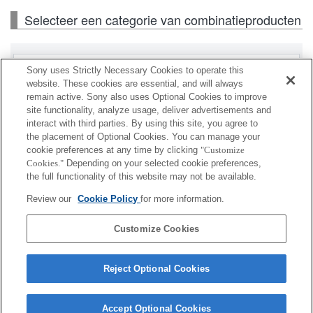
Selecteer een categorie van combinatieproducten
Lensaccessoires
Sony uses Strictly Necessary Cookies to operate this
website. These cookies are essential, and will always
remain active. Sony also uses Optional Cookies to improve
Flitsers en lampen
site functionality, analyze usage, deliver advertisements and
interact with third parties. By using this site, you agree to
Geheugenkaart
the placement of Optional Cookies. You can manage your
cookie preferences at any time by clicking
"Customize
Voeding
Cookies."
Depending on your selected cookie preferences,
the full functionality of this website may not be available.
Accessoires
Review our
Cookie Policy
for more information.
Customize Cookies
Afhankelijk van je land of regio zijn bepaalde
Reject Optional Cookies
weergegeven producten mogelijk niet verkrijgbaar.
Accept Optional Cookies
Terms of Use
Contact Us
Cookie Policy