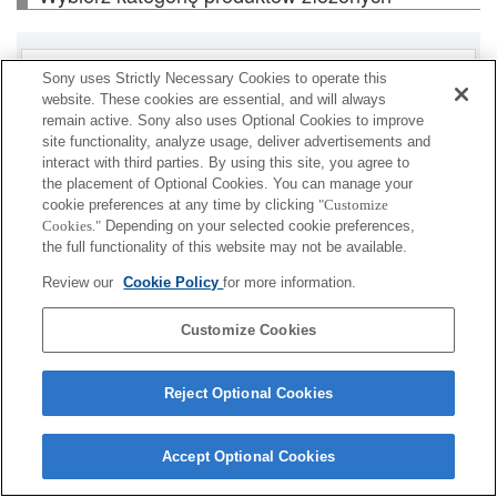
Korpus
Sony uses Strictly Necessary Cookies to operate this
website. These cookies are essential, and will always
remain active. Sony also uses Optional Cookies to improve
site functionality, analyze usage, deliver advertisements and
interact with third parties. By using this site, you agree to
Niektóre wyświetlone produkty mogą być
the placement of Optional Cookies. You can manage your
niedostępne w zależności od kraju lub regionu.
cookie preferences at any time by clicking
"Customize
Cookies."
Depending on your selected cookie preferences,
the full functionality of this website may not be available.
Terms of Use
Contact Us
Cookie Policy
Copyright 2026 Sony Corporation
Review our
Cookie Policy
for more information.
Customize Cookies
Reject Optional Cookies
Accept Optional Cookies