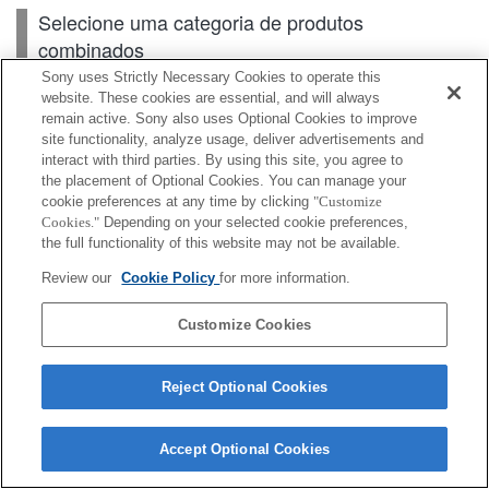
Selecione uma categoria de produtos
combinados
Sony uses Strictly Necessary Cookies to operate this
website. These cookies are essential, and will always
remain active. Sony also uses Optional Cookies to improve
Câmeras
site functionality, analyze usage, deliver advertisements and
interact with third parties. By using this site, you agree to
Acessórios para lentes
the placement of Optional Cookies. You can manage your
cookie preferences at any time by clicking
"Customize
Acessórios
Cookies."
Depending on your selected cookie preferences,
the full functionality of this website may not be available.
Review our
Cookie Policy
for more information.
Dependendo do seu país ou região, alguns
Customize Cookies
produtos apresentados podem não estar
disponíveis.
Reject Optional Cookies
Terms of Use
Contact Us
Cookie Policy
Copyright 2026 Sony Corporation
Accept Optional Cookies