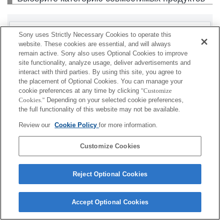
Корпус
Sony uses Strictly Necessary Cookies to operate this
website. These cookies are essential, and will always
Сменная оптика α
remain active. Sony also uses Optional Cookies to improve
site functionality, analyze usage, deliver advertisements and
interact with third parties. By using this site, you agree to
Аксессуары для объективов
the placement of Optional Cookies. You can manage your
cookie preferences at any time by clicking
"Customize
Аксессуары
Cookies."
Depending on your selected cookie preferences,
the full functionality of this website may not be available.
Review our
Cookie Policy
for more information.
В зависимости от страны и региона некоторые
Customize Cookies
продукты могут быть недоступны.
Reject Optional Cookies
Terms of Use
Contact Us
Cookie Policy
Copyright 2026 Sony Corporation
Accept Optional Cookies