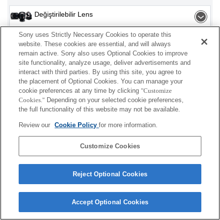
Değiştirilebilir Lens
Sony uses Strictly Necessary Cookies to operate this
Flaşlar ve Işıklar
website. These cookies are essential, and will always
remain active. Sony also uses Optional Cookies to improve
Bellek Kartı
site functionality, analyze usage, deliver advertisements and
interact with third parties. By using this site, you agree to
Güç
the placement of Optional Cookies. You can manage your
cookie preferences at any time by clicking
"Customize
Cookies."
Depending on your selected cookie preferences,
Aksesuarlar
the full functionality of this website may not be available.
Review our
Cookie Policy
for more information.
Customize Cookies
Görüntülenen bazı ürünler, ülkenize veya bölgenize
bağlı olarak bulunmayabilir.
Reject Optional Cookies
Terms of Use
Contact Us
Cookie Policy
Copyright 2026 Sony Corporation
Accept Optional Cookies