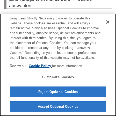
auswählen.
Sony uses Strictly Necessary Cookies to operate this
Gehäuse
website. These cookies are essential, and will always
remain active. Sony also uses Optional Cookies to improve
site functionality, analyze usage, deliver advertisements and
interact with third parties. By using this site, you agree to
the placement of Optional Cookies. You can manage your
Je nach Land oder Region sind einige der
cookie preferences at any time by clicking
"Customize
dargestellten Produkte ggf. nicht erhältlich.
Cookies."
Depending on your selected cookie preferences,
the full functionality of this website may not be available.
Review our
Cookie Policy
for more information.
Terms of Use
Contact Us
Cookie Policy
Copyright 2026 Sony Corporation
Customize Cookies
Reject Optional Cookies
Accept Optional Cookies