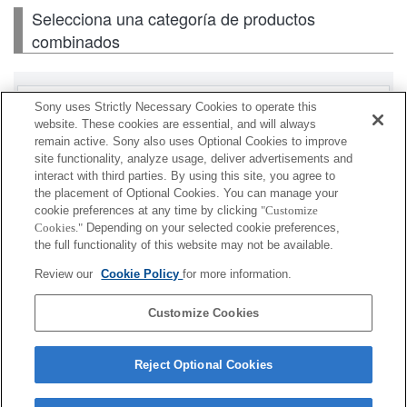
Selecciona una categoría de productos
combinados
Lentes intercambiables
Sony uses Strictly Necessary Cookies to operate this
website. These cookies are essential, and will always
remain active. Sony also uses Optional Cookies to improve
Flash / luz
site functionality, analyze usage, deliver advertisements and
interact with third parties. By using this site, you agree to
Tarjeta de memoria
the placement of Optional Cookies. You can manage your
cookie preferences at any time by clicking
"Customize
Alimentación
Cookies."
Depending on your selected cookie preferences,
the full functionality of this website may not be available.
Accesorios
Review our
Cookie Policy
for more information.
Customize Cookies
Según el país o la región, es posible que algunos de
Reject Optional Cookies
los productos mostrados no estén disponibles.