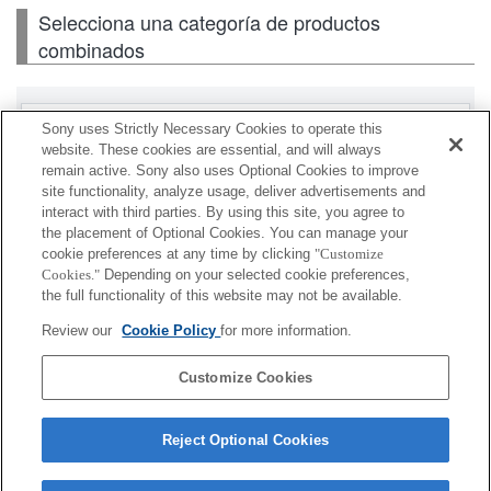
Selecciona una categoría de productos
combinados
Lentes intercambiables
Sony uses Strictly Necessary Cookies to operate this
website. These cookies are essential, and will always
remain active. Sony also uses Optional Cookies to improve
Flash / luz
site functionality, analyze usage, deliver advertisements and
interact with third parties. By using this site, you agree to
Tarjeta de memoria
the placement of Optional Cookies. You can manage your
cookie preferences at any time by clicking
"Customize
Alimentación
Cookies."
Depending on your selected cookie preferences,
the full functionality of this website may not be available.
Accesorios
Review our
Cookie Policy
for more information.
Customize Cookies
Según el país o la región, es posible que algunos de
Reject Optional Cookies
los productos mostrados no estén disponibles.