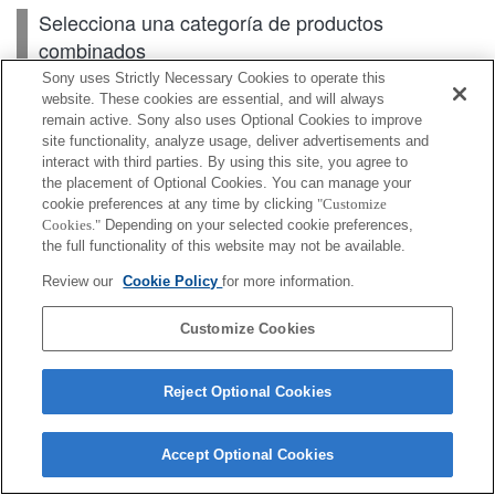
Selecciona una categoría de productos
combinados
Sony uses Strictly Necessary Cookies to operate this
website. These cookies are essential, and will always
remain active. Sony also uses Optional Cookies to improve
Cuerpo
site functionality, analyze usage, deliver advertisements and
interact with third parties. By using this site, you agree to
the placement of Optional Cookies. You can manage your
cookie preferences at any time by clicking
"Customize
Según el país o la región, es posible que algunos de
Cookies."
Depending on your selected cookie preferences,
the full functionality of this website may not be available.
los productos mostrados no estén disponibles.
Review our
Cookie Policy
for more information.
Terms of Use
Contact Us
Cookie Policy
Copyright 2026 Sony Corporation
Customize Cookies
Reject Optional Cookies
Accept Optional Cookies