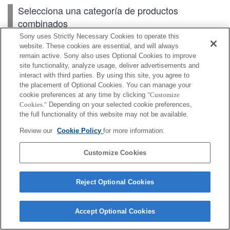
Selecciona una categoría de productos
combinados
Sony uses Strictly Necessary Cookies to operate this
website. These cookies are essential, and will always
remain active. Sony also uses Optional Cookies to improve
Cuerpo
site functionality, analyze usage, deliver advertisements and
interact with third parties. By using this site, you agree to
Accesorios para lente
the placement of Optional Cookies. You can manage your
cookie preferences at any time by clicking
"Customize
Accesorios
Cookies."
Depending on your selected cookie preferences,
the full functionality of this website may not be available.
Review our
Cookie Policy
for more information.
Según el país o la región, es posible que algunos de
Customize Cookies
los productos mostrados no estén disponibles.
Reject Optional Cookies
Terms of Use
Contact Us
Cookie Policy
Copyright 2026 Sony Corporation
Accept Optional Cookies