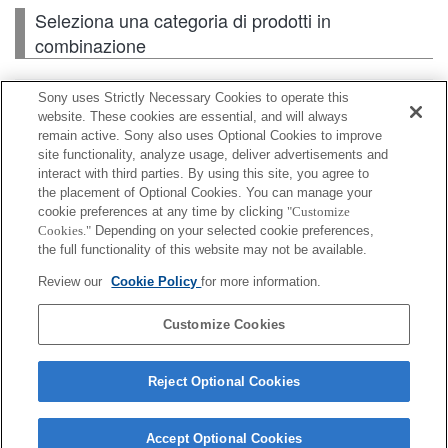
Seleziona una categoria di prodotti in
combinazione
Sony uses Strictly Necessary Cookies to operate this
Flash / Lampada
website. These cookies are essential, and will always
remain active. Sony also uses Optional Cookies to improve
site functionality, analyze usage, deliver advertisements and
Scheda di memoria
interact with third parties. By using this site, you agree to
the placement of Optional Cookies. You can manage your
Alimentazione
cookie preferences at any time by clicking
"Customize
Cookies."
Depending on your selected cookie preferences,
Accessori
the full functionality of this website may not be available.
Review our
Cookie Policy
for more information.
Customize Cookies
A seconda del paese o dell'area geografica, alcuni
prodotti visualizzati potrebbero non essere
Reject Optional Cookies
disponibili.
Accept Optional Cookies
Terms of Use
Contact Us
Cookie Policy