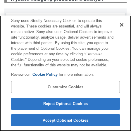
Korpus
Sony uses Strictly Necessary Cookies to operate this
website. These cookies are essential, and will always
Akcesoria do obiektywu
remain active. Sony also uses Optional Cookies to improve
site functionality, analyze usage, deliver advertisements and
interact with third parties. By using this site, you agree to
Akcesoria
the placement of Optional Cookies. You can manage your
cookie preferences at any time by clicking
"Customize
Cookies."
Depending on your selected cookie preferences,
the full functionality of this website may not be available.
Niektóre wyświetlone produkty mogą być
Review our
Cookie Policy
for more information.
niedostępne w zależności od kraju lub regionu.
Customize Cookies
Terms of Use
Contact Us
Cookie Policy
Copyright 2026 Sony Corporation
Reject Optional Cookies
Accept Optional Cookies