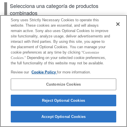
Selecciona una categoría de productos
combinados
Sony uses Strictly Necessary Cookies to operate this
website. These cookies are essential, and will always
remain active. Sony also uses Optional Cookies to improve
Cuerpo
site functionality, analyze usage, deliver advertisements and
interact with third parties. By using this site, you agree to
Lentes intercambiables
the placement of Optional Cookies. You can manage your
cookie preferences at any time by clicking
"Customize
Cookies."
Depending on your selected cookie preferences,
the full functionality of this website may not be available.
Según el país o la región, es posible que algunos de
Review our
Cookie Policy
for more information.
los productos mostrados no estén disponibles.
Customize Cookies
Terms of Use
Contact Us
Cookie Policy
Copyright 2026 Sony Corporation
Reject Optional Cookies
Accept Optional Cookies