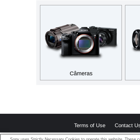
Câmeras
Terms of Use
Contact U
Sony uses Strictly Necessary Cookies to operate this website. These co