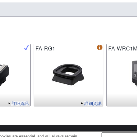
FA-RG1
FA-WRC1
詳細資訊
詳細資訊
s
Cookie Policy
okies are essential, and will always remain