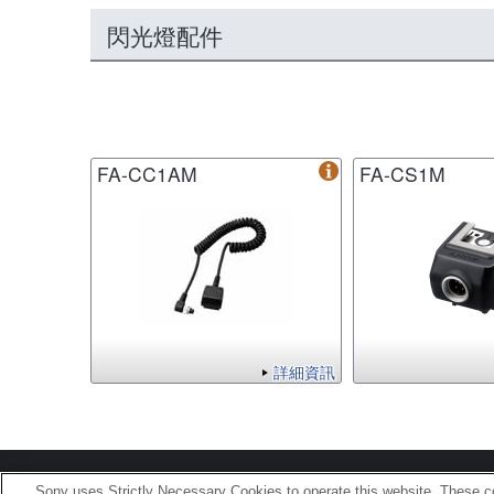
閃光燈配件
FA-CC1AM
FA-CS1M
詳細資訊
Terms of Use
Contact U
Sony uses Strictly Necessary Cookies to operate this website. These co