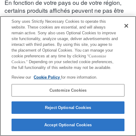
En fonction de votre pays ou de votre région,
certains produits affichés peuvent ne pas être
disponibles.
Sony uses Strictly Necessary Cookies to operate this
website. These cookies are essential, and will always
Informations de compatibilité des accessoires : DSC-RX100M5
remain active. Sony also uses Optional Cookies to improve
site functionality, analyze usage, deliver advertisements and
interact with third parties. By using this site, you agree to
Autre produit
the placement of Optional Cookies. You can manage your
cookie preferences at any time by clicking
"Customize
Cookies."
Depending on your selected cookie preferences,
Entièrement compatible
the full functionality of this website may not be available.
Compatible, mais avec des restrictions
Review our
Cookie Policy
for more information.
CPT-R1
Customize Cookies
Reject Optional Cookies
Accept Optional Cookies
Terms of Use
Contact Us
Cookie Policy
Copyright 2026 Sony Corporation