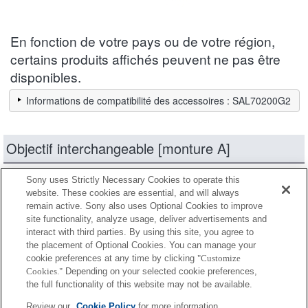
En fonction de votre pays ou de votre région,
certains produits affichés peuvent ne pas être
disponibles.
Informations de compatibilité des accessoires : SAL70200G2
Objectif interchangeable [monture A]
Sony uses Strictly Necessary Cookies to operate this
produits
Réduire
website. These cookies are essential, and will always
remain active. Sony also uses Optional Cookies to improve
site functionality, analyze usage, deliver advertisements and
Entièrement compatible
interact with third parties. By using this site, you agree to
Compatible, mais avec des restrictions
the placement of Optional Cookies. You can manage your
cookie preferences at any time by clicking
"Customize
Cookies."
Depending on your selected cookie preferences,
SAL14TC
the full functionality of this website may not be available.
Review our
Cookie Policy
for more information.