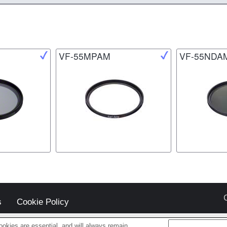
VF-55MPAM
VF-55NDA
s
Cookie Policy
okies are essential, and will always remain