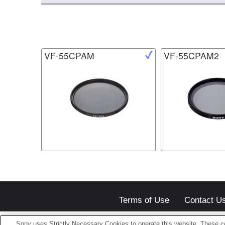
VF-55CPAM
VF-55CPAM2
Terms of Use
Contact U
Sony uses Strictly Necessary Cookies to operate this website. These co