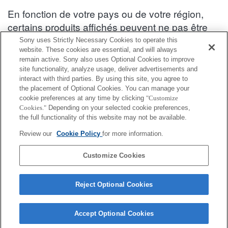
En fonction de votre pays ou de votre région,
certains produits affichés peuvent ne pas être
disponibles.
Sony uses Strictly Necessary Cookies to operate this
website. These cookies are essential, and will always
Informations de compatibilité des accessoires : SEL1635GM2
remain active. Sony also uses Optional Cookies to improve
site functionality, analyze usage, deliver advertisements and
interact with third parties. By using this site, you agree to
the placement of Optional Cookies. You can manage your
Capuchon d’objectif avant
cookie preferences at any time by clicking
"Customize
Cookies."
Depending on your selected cookie preferences,
Entièrement compatible
the full functionality of this website may not be available.
Compatible, mais avec des restrictions
Review our
Cookie Policy
for more information.
ALC-F82S
Customize Cookies
Reject Optional Cookies
Accept Optional Cookies
Terms of Use
Contact Us
Cookie Policy
Copyright 2026 Sony Corporation