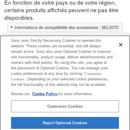
En fonction de votre pays ou de votre région,
certains produits affichés peuvent ne pas être
disponibles.
Informations de compatibilité des accessoires : SEL20TC
Sony uses Strictly Necessary Cookies to operate this
Housse / sangle / courroie
website. These cookies are essential, and will always
remain active. Sony also uses Optional Cookies to improve
site functionality, analyze usage, deliver advertisements and
Entièrement compatible
interact with third parties. By using this site, you agree to
Compatible, mais avec des restrictions
the placement of Optional Cookies. You can manage your
cookie preferences at any time by clicking
"Customize
Cookies."
Depending on your selected cookie preferences,
LCS-BBL
the full functionality of this website may not be available.
Review our
Cookie Policy
for more information.
LCS-FEA1
Customize Cookies
Reject Optional Cookies