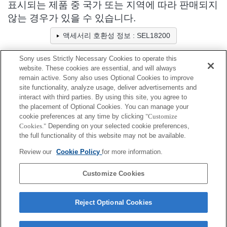
표시되는 제품 중 국가 또는 지역에 따라 판매되지
않는 경우가 있을 수 있습니다.
액세서리 호환성 정보 : SEL18200
Sony uses Strictly Necessary Cookies to operate this
website. These cookies are essential, and will always
케이스/스트랩/벨트
remain active. Sony also uses Optional Cookies to improve
site functionality, analyze usage, deliver advertisements and
완벽하게 호환
interact with third parties. By using this site, you agree to
the placement of Optional Cookies. You can manage your
호환(제한 사항 있음)
cookie preferences at any time by clicking
"Customize
Cookies."
Depending on your selected cookie preferences,
LCL-140AM
the full functionality of this website may not be available.
Review our
Cookie Policy
for more information.
LCS-FEA1
Customize Cookies
Reject Optional Cookies