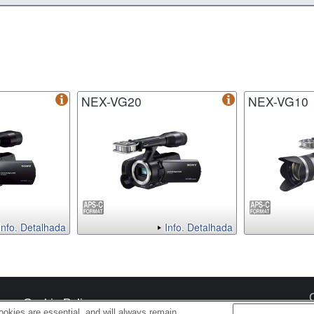
NEX-VG20
NEX-VG10
Info. Detalhada
Info. Detalhada
s
Cookie Policy
okies are essential, and will always remain