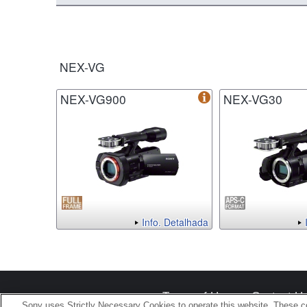
NEX-VG
NEX-VG900
NEX-VG30
Info. Detalhada
Terms of Use
Contact U
Sony uses Strictly Necessary Cookies to operate this website. These co