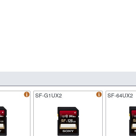
SF-G1UX2
SF-64UX2