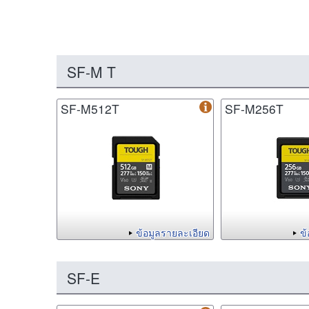
SF-M T
SF-M512T
SF-M256T
ข้อมูลรายละเอียด
ข
SF-E