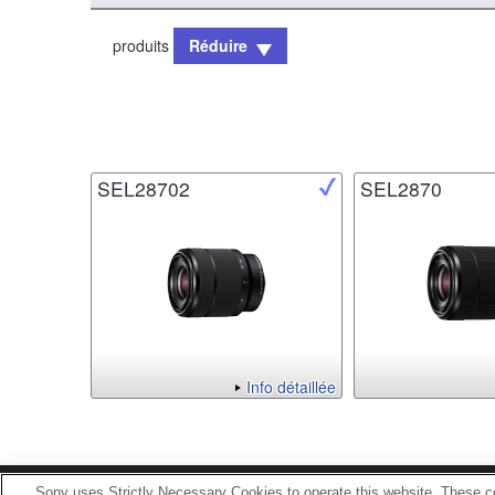
produits
Réduire
SEL28702
SEL2870
Info détaillée
Sony uses Strictly Necessary Cookies to operate this website. These co