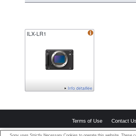
ILX-LR1
Info détaillée
Terms of Use
Contact U
Sony uses Strictly Necessary Cookies to operate this website. These co