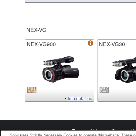
NEX-VG
NEX-VG900
NEX-VG30
Info détaillée
Terms of Use
Contact U
Sony uses Strictly Necessary Cookies to operate this website. These co