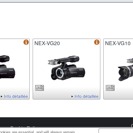
NEX-VG20
NEX-VG10
Info détaillée
Info détaillée
s
Cookie Policy
okies are essential, and will always remain