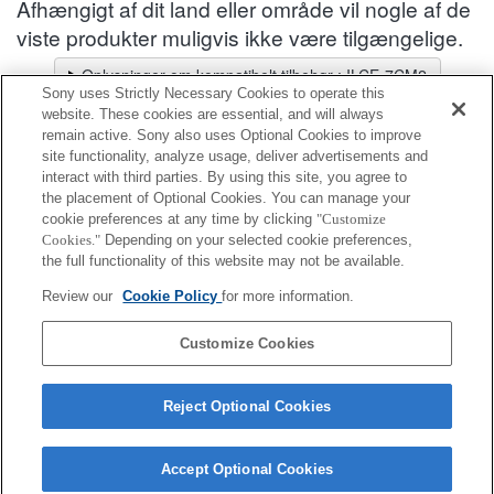
Afhængigt af dit land eller område vil nogle af de
viste produkter muligvis ikke være tilgængelige.
Oplysninger om kompatibelt tilbehør : ILCE-7CM2
Sony uses Strictly Necessary Cookies to operate this
Objektivvælger
website. These cookies are essential, and will always
Vælg et anbefalet objektiv til de fotos, du vil tage
remain active. Sony also uses Optional Cookies to improve
site functionality, analyze usage, deliver advertisements and
interact with third parties. By using this site, you agree to
Konsolstøtte
the placement of Optional Cookies. You can manage your
cookie preferences at any time by clicking
"Customize
Cookies."
Depending on your selected cookie preferences,
Fuldt kompatibel
the full functionality of this website may not be available.
Kompatibel, men med begrænsninger
Review our
Cookie Policy
for more information.
VCT-55LH
Customize Cookies
Reject Optional Cookies
Accept Optional Cookies
Terms of Use
Contact Us
Cookie Policy
Copyright 2026 Sony Corporation