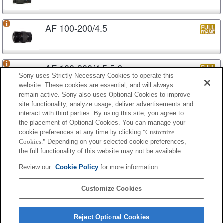
AF 100-200/4.5
AF 100-300/4.5-5.6
Sony uses Strictly Necessary Cookies to operate this
website. These cookies are essential, and will always
remain active. Sony also uses Optional Cookies to improve
site functionality, analyze usage, deliver advertisements and
AF APO 100-300/4.5-5.6
interact with third parties. By using this site, you agree to
the placement of Optional Cookies. You can manage your
cookie preferences at any time by clicking
"Customize
Cookies."
Depending on your selected cookie preferences,
AF APO 100-300/4.5-5.6 (D)
the full functionality of this website may not be available.
Review our
Cookie Policy
for more information.
AF APO 100-400/4.5-6.7
Customize Cookies
Reject Optional Cookies