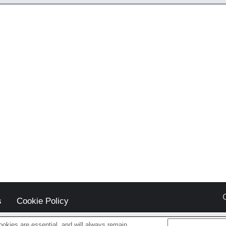
s
Cookie Policy
okies are essential, and will always remain