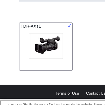
FDR-AX1E
Terms of Use
Contact U
Sony uses Strictly Necessary Cookies to operate this website. These co