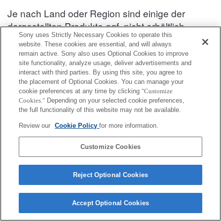
Je nach Land oder Region sind einige der
dargestellten Produkte ggf. nicht erhältlich.
Sony uses Strictly Necessary Cookies to operate this
Kompatibilitätsinformationen zum Zubehör : SEL20F18G
website. These cookies are essential, and will always
remain active. Sony also uses Optional Cookies to improve
site functionality, analyze usage, deliver advertisements and
interact with third parties. By using this site, you agree to
Tasche/Schlaufe/Gurt
the placement of Optional Cookies. You can manage your
cookie preferences at any time by clicking
"Customize
Vollständig kompatibel
Cookies."
Depending on your selected cookie preferences,
the full functionality of this website may not be available.
Kompatibel, aber mit Einschränkungen
Review our
Cookie Policy
for more information.
LCS-FEA1
Customize Cookies
Reject Optional Cookies
Terms of Use
Contact Us
Cookie Policy
Copyright 2026 Sony Corporation
Accept Optional Cookies