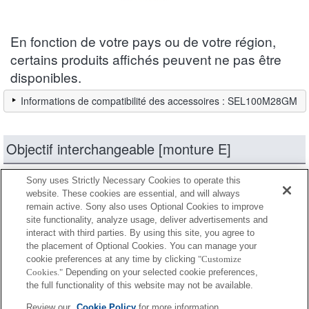
En fonction de votre pays ou de votre région,
certains produits affichés peuvent ne pas être
disponibles.
Informations de compatibilité des accessoires : SEL100M28GM
Objectif interchangeable [monture E]
Sony uses Strictly Necessary Cookies to operate this
produits
Réduire
website. These cookies are essential, and will always
remain active. Sony also uses Optional Cookies to improve
site functionality, analyze usage, deliver advertisements and
Entièrement compatible
interact with third parties. By using this site, you agree to
Compatible, mais avec des restrictions
the placement of Optional Cookies. You can manage your
cookie preferences at any time by clicking
"Customize
Cookies."
Depending on your selected cookie preferences,
SEL14TC
the full functionality of this website may not be available.
Review our
Cookie Policy
for more information.