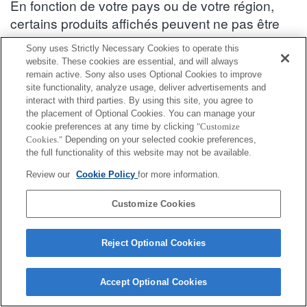
En fonction de votre pays ou de votre région,
certains produits affichés peuvent ne pas être
disponibles.
Sony uses Strictly Necessary Cookies to operate this
website. These cookies are essential, and will always
Informations de compatibilité des accessoires : SEL1655G
remain active. Sony also uses Optional Cookies to improve
site functionality, analyze usage, deliver advertisements and
interact with third parties. By using this site, you agree to
Housse de pluie
the placement of Optional Cookies. You can manage your
cookie preferences at any time by clicking
"Customize
Cookies."
Depending on your selected cookie preferences,
Entièrement compatible
the full functionality of this website may not be available.
Compatible, mais avec des restrictions
Review our
Cookie Policy
for more information.
LCR-ES
Customize Cookies
Reject Optional Cookies
Terms of Use
Contact Us
Cookie Policy
Accept Optional Cookies
Copyright 2026 Sony Corporation