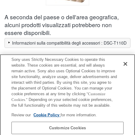
A seconda del paese o dell'area geografica,
alcuni prodotti visualizzati potrebbero non
essere disponibili.
Informazioni sulla compatibilità degli accessori : DSC-T110D
Sony uses Strictly Necessary Cookies to operate this
Adattatore c.a. / Caricabatterie
website. These cookies are essential, and will always
remain active. Sony also uses Optional Cookies to improve
site functionality, analyze usage, deliver advertisements and
Completamente compatibile
interact with third parties. By using this site, you agree to
Compatibile, ma con restrizioni
the placement of Optional Cookies. You can manage your
cookie preferences at any time by clicking
"Customize
Cookies."
Depending on your selected cookie preferences,
BC-TRN2
the full functionality of this website may not be available.
Review our
Cookie Policy
for more information.
BC-TRX
Customize Cookies