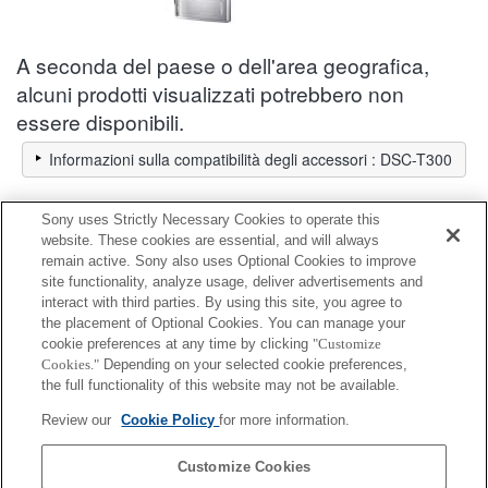
A seconda del paese o dell'area geografica,
alcuni prodotti visualizzati potrebbero non
essere disponibili.
Informazioni sulla compatibilità degli accessori : DSC-T300
Sony uses Strictly Necessary Cookies to operate this
Adattatore c.a. / Caricabatterie
website. These cookies are essential, and will always
remain active. Sony also uses Optional Cookies to improve
site functionality, analyze usage, deliver advertisements and
Completamente compatibile
interact with third parties. By using this site, you agree to
Compatibile, ma con restrizioni
the placement of Optional Cookies. You can manage your
cookie preferences at any time by clicking
"Customize
Cookies."
Depending on your selected cookie preferences,
BC-TRN2
the full functionality of this website may not be available.
Review our
Cookie Policy
for more information.
BC-TRX
Customize Cookies