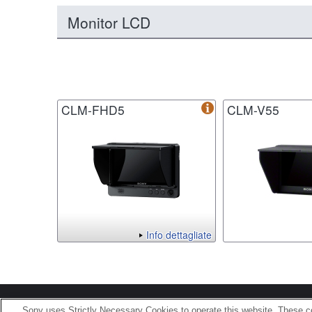
Monitor LCD
CLM-FHD5
CLM-V55
Info dettagliate
Terms of Use
Contact U
Sony uses Strictly Necessary Cookies to operate this website. These co