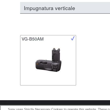
Impugnatura verticale
VG-B50AM
Terms of Use
Contact U
Sony uses Strictly Necessary Cookies to operate this website. These co