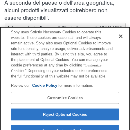
A seconda del paese o dell'area geografica,
alcuni prodotti visualizzati potrebbero non
essere disponibili.
Informazioni sulla compatibilità degli accessori : DSLR-A550
Sony uses Strictly Necessary Cookies to operate this
Selettore obiettivi
website. These cookies are essential, and will always
Seleziona un obiettivo consigliato per le foto che desideri scattare
remain active. Sony also uses Optional Cookies to improve
site functionality, analyze usage, deliver advertisements and
interact with third parties. By using this site, you agree to
Kit di accessori
the placement of Optional Cookies. You can manage your
cookie preferences at any time by clicking
"Customize
Cookies."
Depending on your selected cookie preferences,
Completamente compatibile
the full functionality of this website may not be available.
Compatibile, ma con restrizioni
Review our
Cookie Policy
for more information.
ACC-FM1A
Customize Cookies
Reject Optional Cookies