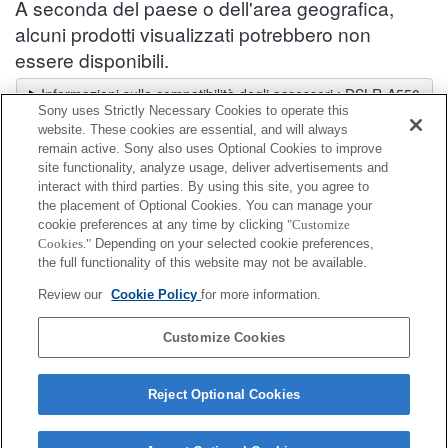
A seconda del paese o dell'area geografica,
alcuni prodotti visualizzati potrebbero non
essere disponibili.
Informazioni sulla compatibilità degli accessori : DSLR-A550
Sony uses Strictly Necessary Cookies to operate this
Selettore obiettivi
website. These cookies are essential, and will always
Seleziona un obiettivo consigliato per le foto che desideri scattare
remain active. Sony also uses Optional Cookies to improve
site functionality, analyze usage, deliver advertisements and
interact with third parties. By using this site, you agree to
Copertura supporto
the placement of Optional Cookies. You can manage your
cookie preferences at any time by clicking
"Customize
Cookies."
Depending on your selected cookie preferences,
Completamente compatibile
the full functionality of this website may not be available.
Compatibile, ma con restrizioni
Review our
Cookie Policy
for more information.
FA-SHC1AM
Customize Cookies
Reject Optional Cookies