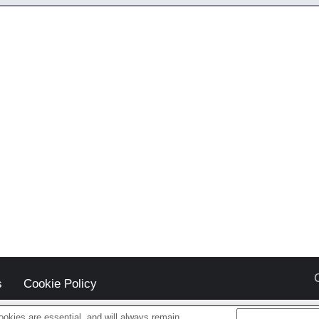
s
Cookie Policy
okies are essential, and will always remain