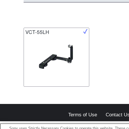
VCT-55LH
Terms of Use
Contact U
Sony uses Strictly Necessary Cookies to operate this website. These co