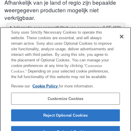
Afhankelijk van je land of regio zijn bepaalde
weergegeven producten mogelijk niet
verkrijgbaar.
Informatie over compatibiliteit van accessoires : ILCE-9M3
Sony uses Strictly Necessary Cookies to operate this
Lenskiezer
website. These cookies are essential, and will always
Een aanbevolen lens selecteren voor de foto's die je wilt maken
remain active. Sony also uses Optional Cookies to improve
site functionality, analyze usage, deliver advertisements and
interact with third parties. By using this site, you agree to
Verticale handgreep
the placement of Optional Cookies. You can manage your
cookie preferences at any time by clicking
"Customize
Cookies."
Depending on your selected cookie preferences,
Volledig compatibel
the full functionality of this website may not be available.
Compatibel maar met beperkingen
Review our
Cookie Policy
for more information.
VG-C5
Customize Cookies
Reject Optional Cookies