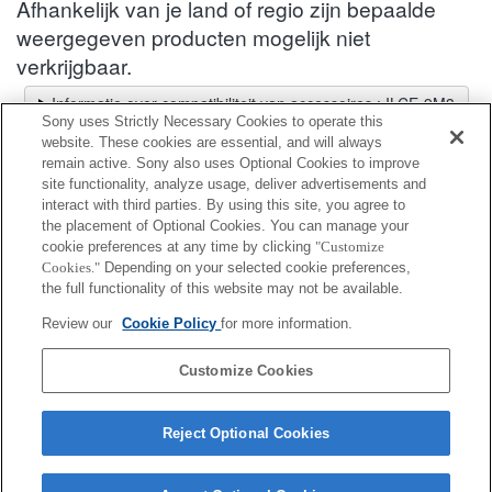
Afhankelijk van je land of regio zijn bepaalde
weergegeven producten mogelijk niet
verkrijgbaar.
Informatie over compatibiliteit van accessoires : ILCE-9M3
Sony uses Strictly Necessary Cookies to operate this
Lenskiezer
website. These cookies are essential, and will always
Een aanbevolen lens selecteren voor de foto's die je wilt maken
remain active. Sony also uses Optional Cookies to improve
site functionality, analyze usage, deliver advertisements and
interact with third parties. By using this site, you agree to
Schoenadapter
the placement of Optional Cookies. You can manage your
cookie preferences at any time by clicking
"Customize
Cookies."
Depending on your selected cookie preferences,
Volledig compatibel
the full functionality of this website may not be available.
Compatibel maar met beperkingen
Review our
Cookie Policy
for more information.
ADP-MAA
Customize Cookies
Reject Optional Cookies