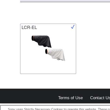
LCR-EL
Terms of Use
Contact U
Sony uses Strictly Necessary Cookies to operate this website. These co