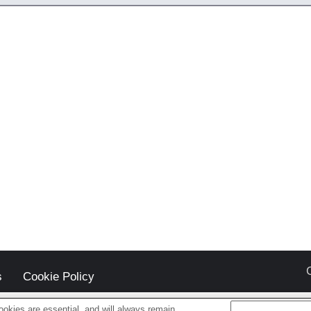
s
Cookie Policy
okies are essential, and will always remain